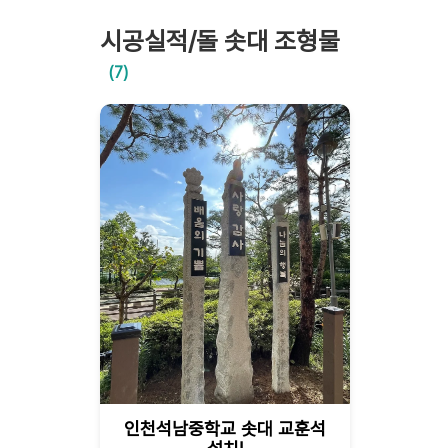
시공실적/돌 솟대 조형물
(7)
인천석남중학교 솟대 교훈석