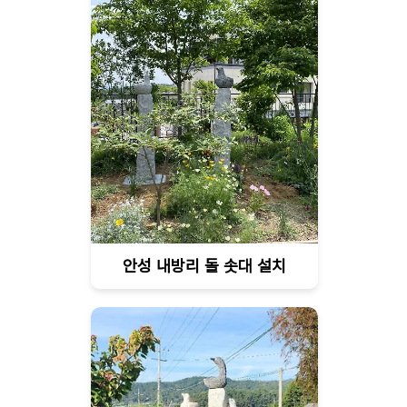
안성 내방리 돌 솟대 설치