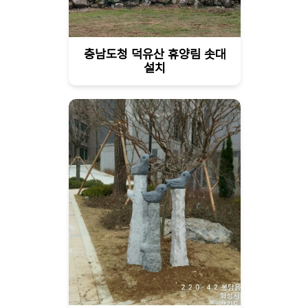
충남도청 덕유산 휴양림 솟대
설치