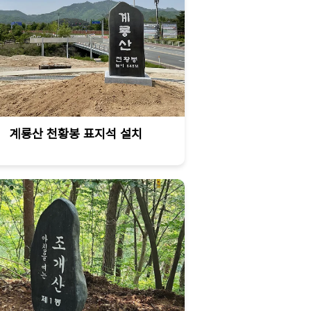
계룡산 천황봉 표지석 설치