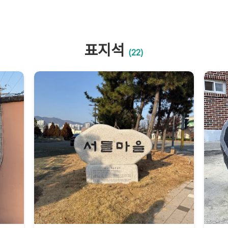
표지석
(22)