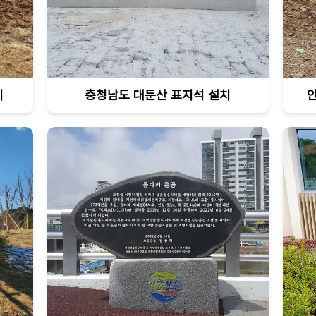
치
충청남도 대둔산 표지석 설치