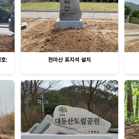
호:
천마산 표지석 설치